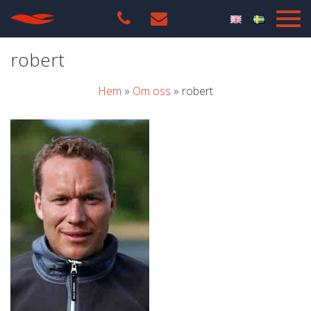
robert
Hem
»
Om oss
»
robert