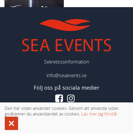
Sekretessinformation
info@seaevents.se
Följ oss på sociala medier
Den här sidan använder cookies. Genom att använda sidan
©
Copyright 2026 Sea Events
godkänner du användandet av cookies.
Läs mer
Jag förstår