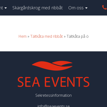
nt
Skärgårdskrog med ribbåt
Om oss
Hem
»
Tältkåta med ribbåt
»
Tältkåta på ö
Sekretessinformation
info@seaevents.se