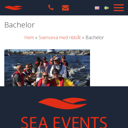
Bachelor
Hem
»
Svensexa med ribbåt
»
Bachelor