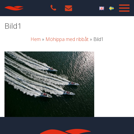
Bild1
Hem
»
Möhippa med ribbåt
»
Bild1