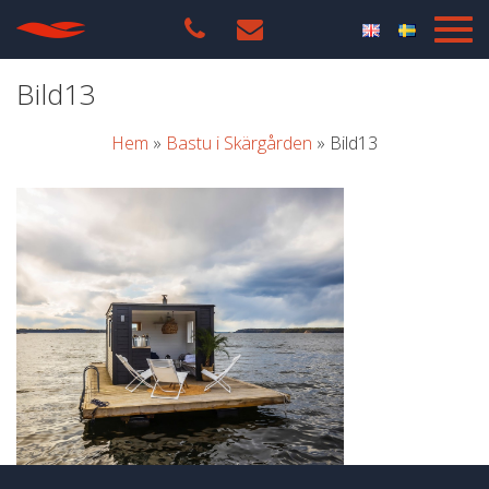
Bild13
Hem
»
Bastu i Skärgården
»
Bild13