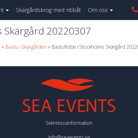
nt
Skärgårdskrog med ribbåt
Om oss
ms Skärgård 20220307
m
»
Bastu i Skärgården
»
Bastuflotte i Stockholms Skärgård 202
Sekretessinformation
info@seaevents.se