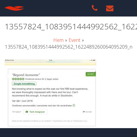
13557824_1083951444992562_162
Hem
»
Event
»
13557824_1083951444992562_1622489260064095209_n