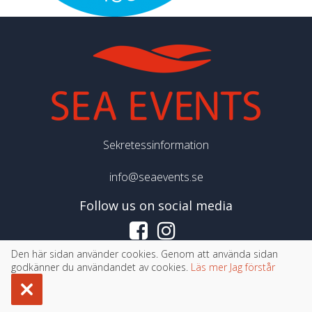
Sekretessinformation
info@seaevents.se
Follow us on social media
Den här sidan använder cookies. Genom att använda sidan
©
Copyright 2026 Sea Events
godkänner du användandet av cookies.
Läs mer
Jag förstår